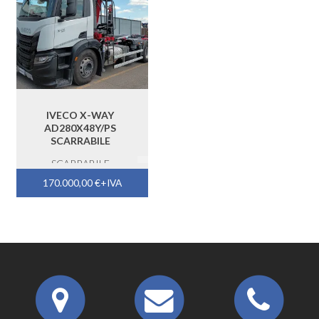
IVECO X-WAY
AD280X48Y/PS
SCARRABILE
SCARRABILE
170.000,00
€
+IVA