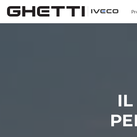
Pr
I
PE