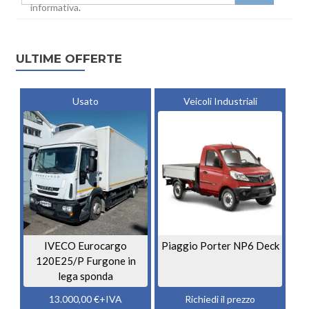
informativa
.
ULTIME OFFERTE
Usato
Veicoli Industriali
IVECO Eurocargo
Piaggio Porter NP6 Deck
120E25/P Furgone in
lega sponda
13.000,00
€
+IVA
Richiedi il prezzo