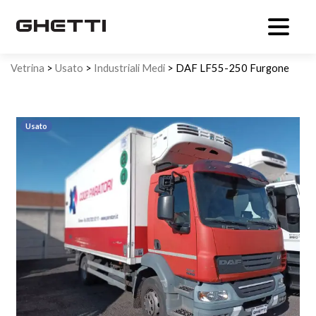
Vetrina
>
Usato
>
Industriali Medi
> DAF LF55-250 Furgone
frigorifero sponda
Usato