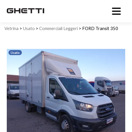
Vetrina
>
Usato
>
Commerciali Leggeri
> FORD Transit 350
Furgone in lega sponda
Usato