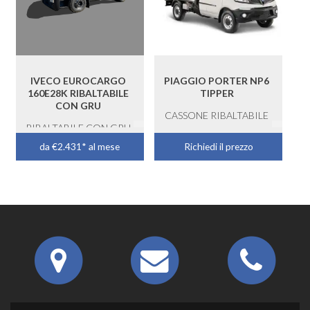
IVECO EUROCARGO
PIAGGIO PORTER NP6
160E28K RIBALTABILE
TIPPER
CON GRU
CASSONE RIBALTABILE
RIBALTABILE CON GRU
da €2.431* al mese
Richiedi il prezzo