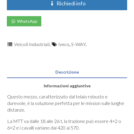
Richiedi info
WhatsApp
Veicoli Industriali
.
iveco
,
S-WAY
.
Descrizione
Informazioni aggiuntive
Questo mezzo, caratterizzato dal telaio robusto e
durevole, è la soluzione perfetta per le mission sulle lunghe
distanze.
La MTT va dalle 18 alle 26 t, la trazione può essere 4×2 o
6×2 e i cavalli variano dai 420 ai 570.