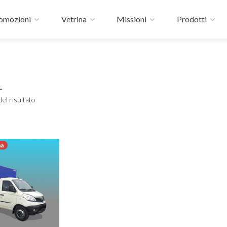
omozioni
Vetrina
Missioni
Prodotti
del risultato
na