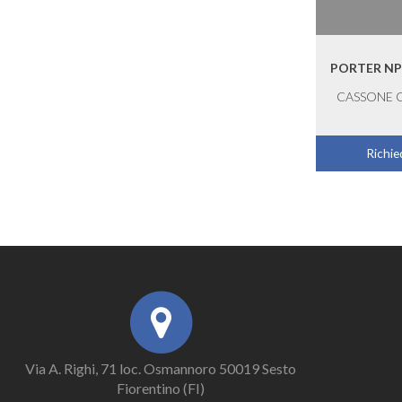
PORTER NP
CASSONE 
Richied
Via A. Righi, 71 loc. Osmannoro 50019 Sesto
Fiorentino (FI)