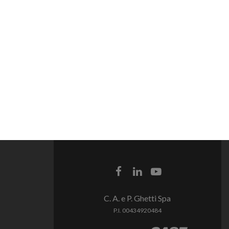
C. A. e P. Ghetti Spa
P.I. 00434920484