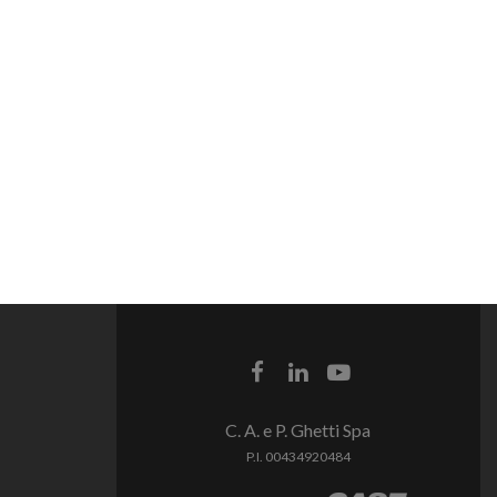
C. A. e P. Ghetti Spa
P.I. 00434920484