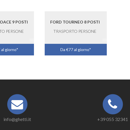
OACE 9 POSTI
FORD TOURNEO 8 POSTI
TO PERSONE
TRASPORTO PERSONE
 al giorno*
Da €77 al giorno*
info@ghetti.it
+39 055 32341