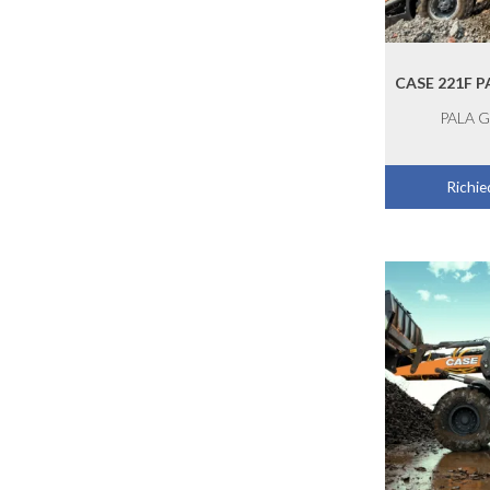
CASE 221F 
PALA 
Richied