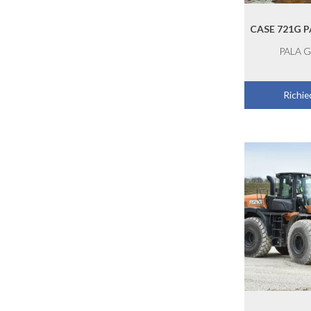
CASE 721G 
PALA 
Richied