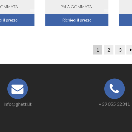
GOMMATA
PALA GOMMATA
i il prezzo
Richiedi il prezzo
1
2
3
info@ghetti.it
+39 055 32341