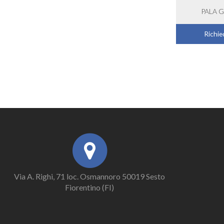
PALA 
Richied
Via A. Righi, 71 loc. Osmannoro 50019 Sesto
Fiorentino (FI)