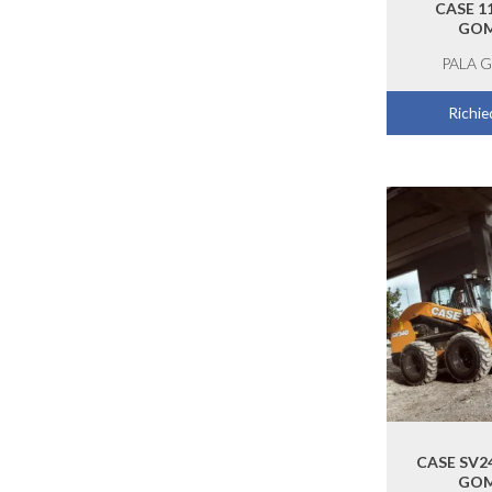
CASE 1
GO
PALA 
Richied
CASE SV2
GO