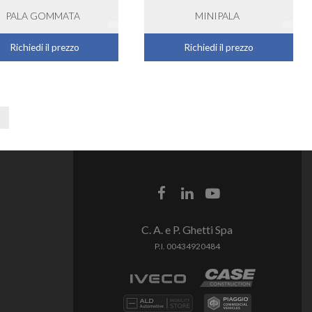
PALA GOMMATA
MINIPALA
Richiedi il prezzo
Richiedi il prezzo
C. A. e P. Ghetti Spa
P.I. 00434920484