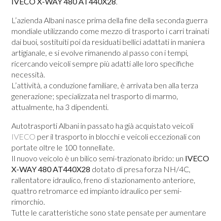
IVECO X-WAY 480 AT440X28
.
L’azienda Albani nasce prima della fine della seconda guerra
mondiale utilizzando come mezzo di trasporto i carri trainati
dai buoi, sostituiti poi da residuati bellici adattati in maniera
artigianale, e si evolve rimanendo al passo con i tempi,
ricercando veicoli sempre più adatti alle loro specifiche
necessità.
L’attività, a conduzione familiare, è arrivata ben alla terza
generazione; specializzata nel trasporto di marmo,
attualmente, ha 3 dipendenti.
Autotrasporti Albani in passato ha già acquistato veicoli
IVECO
per il trasporto in blocchi e veicoli eccezionali con
portate oltre le 100 tonnellate.
Il nuovo veicolo è un bilico semi-trazionato ibrido: un
IVECO
X-WAY 480 AT440X28
dotato di presa forza NH/4C,
rallentatore idraulico, freno di stazionamento anteriore,
quattro retromarce ed impianto idraulico per semi-
rimorchio.
Tutte le caratteristiche sono state pensate per aumentare