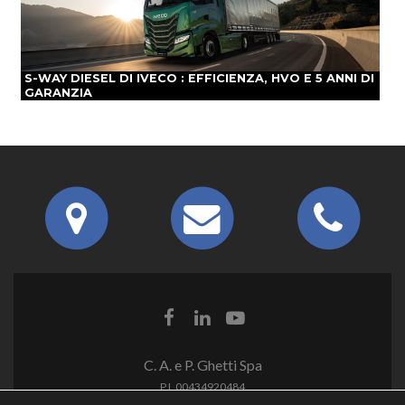
S-WAY DIESEL DI IVECO : EFFICIENZA, HVO E 5 ANNI DI
GARANZIA
C. A. e P. Ghetti Spa
P.I. 00434920484