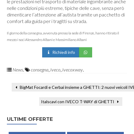
le prestazioni nel trasporto di materiale ingombrante anche
nelle condizioni più estreme, tipiche delle cave, senza però
dimenticare l’attenzione all’autista tramite un pacchetto di
comfort alla guida per i tragitti su strada.
Il giorno della consegna, avvenuta presso la sede di Firenze, hanno ritirato il
mezzo i soci Alessandro Albani e Massimiliano Albani
Richiedi info
News
.
consegna
,
iveco
,
ivecoxway
.
BigMat Focardi e Cerbai insieme a GHETTI: 2 nuovi veicoli IVEC
Italscavi con IVECO T-WAY di GHETTI
ULTIME OFFERTE