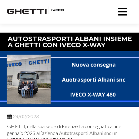
Navigazione articolo
AUTOSTRASPORTI ALBANI INSIEME
A GHETTI CON IVECO X-WAY
24/02/2023
GHETTI, nella sua sede di Firenze ha consegnato a fine
gennaio 2023 all’azienda
Autotrasporti Albani snc
un