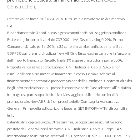
Construction
.
Offerta valida fino al 30/06/2026 su tutti i miniescavatori e midi a marchio
CASE.
Finanziamento in 3 anni in leasing con canoni anticipati soggetto a condizioni.
Es. Leasing: importo finanziato €37.000 + IVA, Tasso Leasing 0,99%, Primo
Canone anticipato pari al 20%, n. 35 canoni finanziari anticipati mensili da
889,73€ comprensivi di polizza New All Risk, Tasso leasing variabile in funzione
dell’importo finanziato. Riscatto finale 1% e spese di istruttoria pari a 350€.
Proposta valida salvo approvazione di CNH Industrial Capital S.A.S. e non
cumulabile con altre iniziative finanziarie in corso. Prima di aderire al
finanziamento è necessario prendere visione delle Condizioni Contrattuali e dei
Fogli informativi disponibili presso le concessionarie Case aderenti all’iniziativa.
Immagine a puro scopo illustrativo. Messaggio pubblicitario con finalità
promozionale. New All Risk è un prodotto della Compagnia Assicurativa
Generali. Prima della sottoscrizione leggere i SET INFORMATIVI disponibili al
link:
cnhindustrialcapitaleurope.it/trasparenza. Le coperture assicurative sono
prestate da Generali per il tramite di CNH Industrial Capital Europe S.A.S.,
intermediario assicurativo iscritto al R.U.I., sezione UE al n. UE00008195 – PEC: