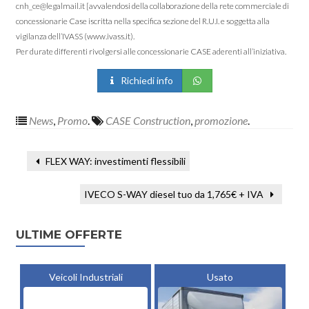
cnh_ce@legalmail.it [avvalendosi della collaborazione della rete commerciale di
concessionarie Case iscritta nella specifica sezione del R.U.I. e soggetta alla
vigilanza dell’IVASS (www.ivass.it).
Per durate differenti rivolgersi alle concessionarie CASE aderenti all’iniziativa.
Richiedi info
News
,
Promo
.
CASE Construction
,
promozione
.
FLEX WAY: investimenti flessibili
IVECO S-WAY diesel tuo da 1,765€ + IVA
ULTIME OFFERTE
Veicoli Industriali
Usato