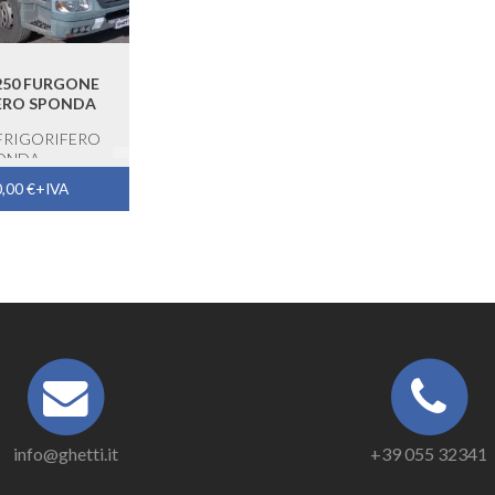
250 FURGONE
ERO SPONDA
FRIGORIFERO
ONDA
0,00
€
+IVA
info@ghetti.it
+39 055 32341