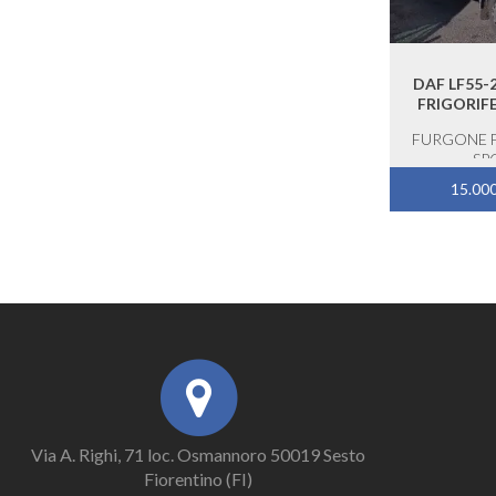
DAF LF55-
FRIGORIF
FURGONE 
SP
15.00
Via A. Righi, 71 loc. Osmannoro 50019 Sesto
Fiorentino (FI)