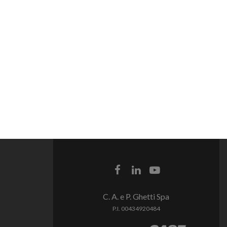
C. A. e P. Ghetti Spa
P.I. 00434920484