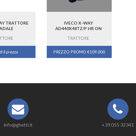
AY TRATTORE
IVECO X-WAY
ADALE
AD440X48TZ/P HR ON
TTORE
TRATTORE
i il prezzo
PREZZO PROMO €109.000
info@ghetti.it
+39 055 32341