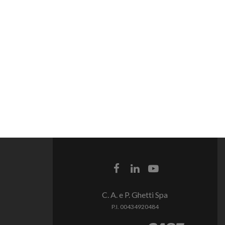
C. A. e P. Ghetti Spa
P.I. 00434920484