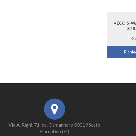
IVECO S-W
STR
TRA
Richied
Via A. Righi, 71 loc. Osmannoro 50019 Sesto
Fiorentino (FI)