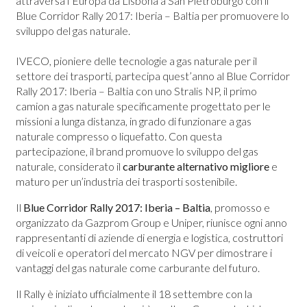
attraversa l’Europa da Lisbona a San Pietroburgo con il
Blue Corridor Rally 2017: Iberia – Baltia per promuovere lo
sviluppo del gas naturale.
IVECO, pioniere delle tecnologie a gas naturale per il
settore dei trasporti, partecipa quest’anno al Blue Corridor
Rally 2017: Iberia – Baltia con uno Stralis NP, il primo
camion a gas naturale specificamente progettato per le
missioni a lunga distanza, in grado di funzionare a gas
naturale compresso o liquefatto. Con questa
partecipazione, il brand promuove lo sviluppo del gas
naturale, considerato il
carburante alternativo migliore
e
maturo per un’industria dei trasporti sostenibile.
Il
Blue Corridor Rally 2017: Iberia – Baltia
, promosso e
organizzato da Gazprom Group e Uniper, riunisce ogni anno
rappresentanti di aziende di energia e logistica, costruttori
di veicoli e operatori del mercato NGV per dimostrare i
vantaggi del gas naturale come carburante del futuro.
Il Rally è iniziato ufficialmente il 18 settembre con la