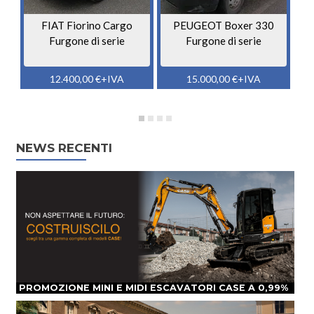
FIAT Fiorino Cargo
PEUGEOT Boxer 330
Furgone di serie
Furgone di serie
12.400,00
€
+IVA
15.000,00
€
+IVA
NEWS RECENTI
PROMOZIONE MINI E MIDI ESCAVATORI CASE A 0,99%