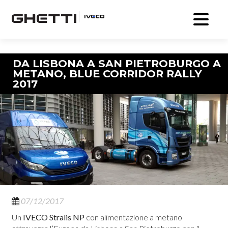
Navigazione articolo
DA LISBONA A SAN PIETROBURGO A
METANO, BLUE CORRIDOR RALLY
2017
07/12/2017
Un
IVECO Stralis NP
con alimentazione a metano