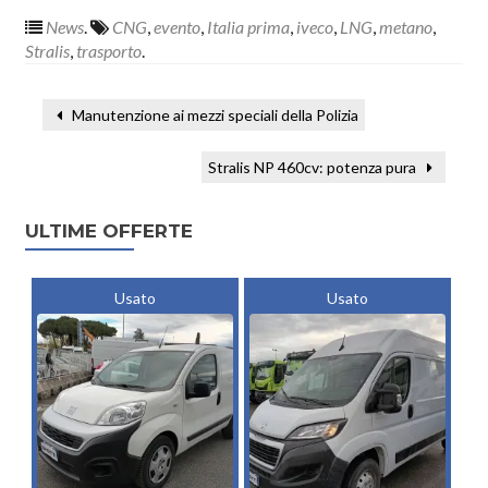
News
.
CNG
,
evento
,
Italia prima
,
iveco
,
LNG
,
metano
,
Stralis
,
trasporto
.
Manutenzione ai mezzi speciali della Polizia
Stralis NP 460cv: potenza pura
ULTIME OFFERTE
Usato
Usato