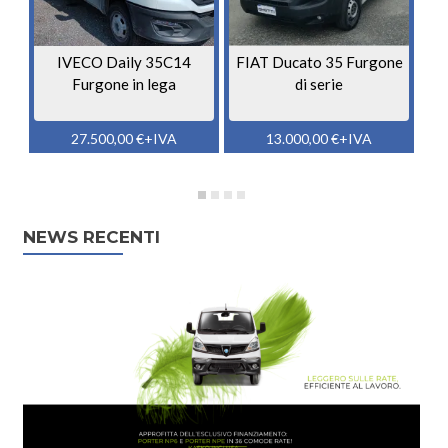
IVECO Daily 35C14
FIAT Ducato 35 Furgone
I
Furgone in lega
di serie
27.500,00
€
+IVA
13.000,00
€
+IVA
NEWS RECENTI