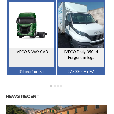
IVECO S-WAY CAB
IVECO Daily 35C14
I
Furgone in lega
Richiedi il prezzo
27.500,00
€
+IVA
NEWS RECENTI