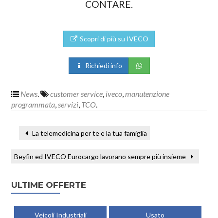
CONTARE.
Scopri di più su IVECO
Richiedi info
News
.
customer service
,
iveco
,
manutenzione
programmata
,
servizi
,
TCO
.
La telemedicina per te e la tua famiglia
Beyfin ed IVECO Eurocargo lavorano sempre più insieme
ULTIME OFFERTE
Veicoli Industriali
Usato