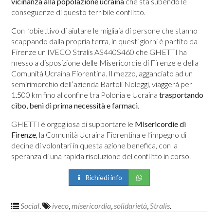
vicinanza alla popolazione ucraina
che sta subendo le
conseguenze di questo terribile conflitto.
Con l’obiettivo di aiutare le migliaia di persone che stanno
scappando dalla propria terra, in questi giorni è partito da
Firenze un IVECO Stralis AS440S460 che GHETTI ha
messo a disposizione delle Misericordie di Firenze e della
Comunità Ucraina Fiorentina. Il mezzo, agganciato ad un
semirimorchio dell’azienda Bartoli Noleggi, viaggerà per
1.500 km fino al confine tra Polonia e Ucraina
trasportando
cibo, beni di prima necessità e farmaci
.
GHETTI è orgogliosa di supportare le
Misericordie di
Firenze
, la Comunità Ucraina Fiorentina e l’impegno di
decine di volontari in questa azione benefica, con la
speranza di una rapida risoluzione del conflitto in corso.
Richiedi info
Social
.
iveco
,
misericordia
,
solidarietà
,
Stralis
.