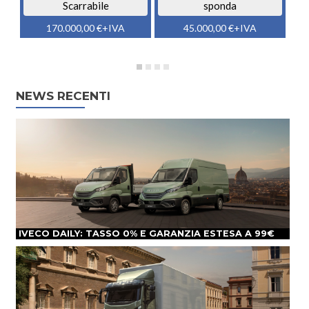
Scarrabile
sponda
170.000,00
€
+IVA
45.000,00
€
+IVA
NEWS RECENTI
IVECO DAILY: TASSO 0% E GARANZIA ESTESA A 99€