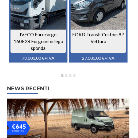
IVECO Eurocargo
FORD Transit Custom 9P
160E28 Furgone in lega
Vettura
sponda
78.000,00
€
+IVA
27.000,00
€
+IVA
NEWS RECENTI