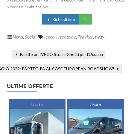
Srl a seguire i consulenti GHETTI Francesco Polverini, Gianmarco Camiciottoli,
Simone Lisi e Fabrizio Colcelli.
Richiedi info
News
,
Social
.
iveco
,
ivecotway
,
Trakker
,
tway
.
Partito un IVECO Stralis Ghetti per l’Ucraina
GGIO 2022: PARTECIPA AL CASE EUROPEAN ROADSHOW!
ULTIME OFFERTE
Usato
Usato