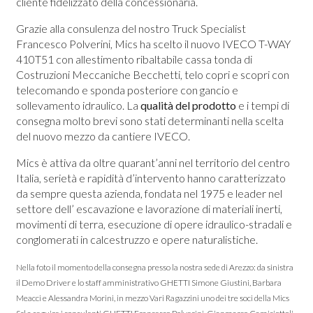
cliente fidelizzato della concessionaria.
Grazie alla consulenza del nostro Truck Specialist
Francesco Polverini, Mics ha scelto il nuovo IVECO T-WAY
410T51 con allestimento ribaltabile cassa tonda di
Costruzioni Meccaniche Becchetti, telo copri e scopri con
telecomando e sponda posteriore con gancio e
sollevamento idraulico. La
qualità del prodotto
e i tempi di
consegna molto brevi sono stati determinanti nella scelta
del nuovo mezzo da cantiere IVECO.
Mics è attiva da oltre quarant’anni nel territorio del centro
Italia, serietà e rapidità d’intervento hanno caratterizzato
da sempre questa azienda, fondata nel 1975 e leader nel
settore dell’ escavazione e lavorazione di materiali inerti,
movimenti di terra, esecuzione di opere idraulico-stradali e
conglomerati in calcestruzzo e opere naturalistiche.
Nella foto il momento della consegna presso la nostra sede di Arezzo: da sinistra
il Demo Driver e lo staff amministrativo GHETTI Simone Giustini, Barbara
Meacci e Alessandra Morini, in mezzo Vari Ragazzini uno dei tre soci della Mics