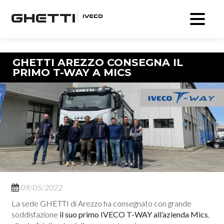
Navigazione articolo
GHETTI AREZZO CONSEGNA IL
PRIMO T-WAY A MICS
09/05/2022
La sede GHETTI di Arezzo ha consegnato con grande
soddisfazione
il suo primo IVECO T-WAY all’azienda Mics
,