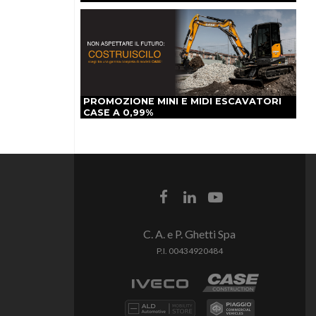
PROMOZIONE MINI E MIDI ESCAVATORI
CASE A 0,99%
C. A. e P. Ghetti Spa
P.I. 00434920484