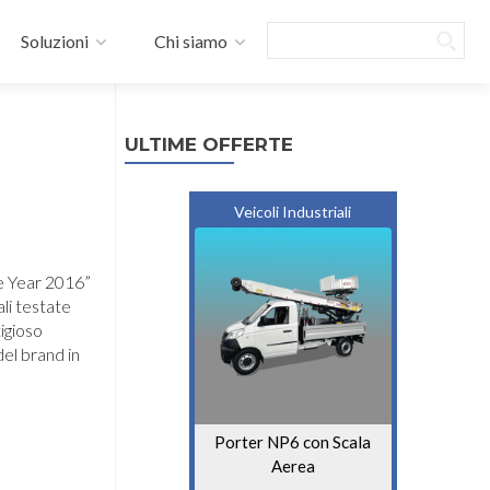
Search
Soluzioni
Chi siamo
ULTIME OFFERTE
Veicoli Industriali
he Year 2016”
li testate
igioso
del brand in
Porter NP6 con Scala
Aerea