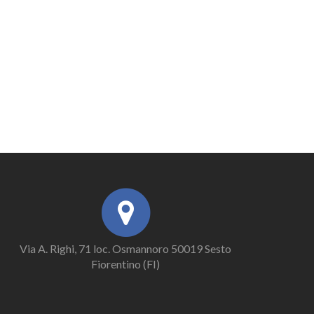
Via A. Righi, 71 loc. Osmannoro 50019 Sesto
Fiorentino (FI)