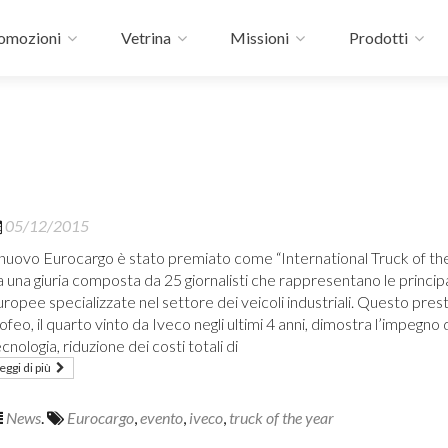
omozioni
Vetrina
Missioni
Prodotti
05/12/2015
l nuovo Eurocargo è stato premiato come “International Truck of t
a una giuria composta da 25 giornalisti che rappresentano le principa
ropee specializzate nel settore dei veicoli industriali. Questo prest
ofeo, il quarto vinto da Iveco negli ultimi 4 anni, dimostra l’impegno 
cnologia, riduzione dei costi totali di
eggi di più
News
.
Eurocargo
,
evento
,
iveco
,
truck of the year