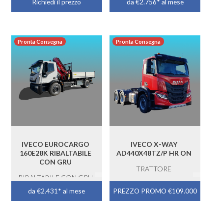
Richiedi il prezzo
da €2.756* al mese
Pronta Consegna
Pronta Consegna
IVECO EUROCARGO
IVECO X-WAY
160E28K RIBALTABILE
AD440X48TZ/P HR ON
CON GRU
TRATTORE
RIBALTABILE CON GRU
da €2.431* al mese
PREZZO PROMO €109.000