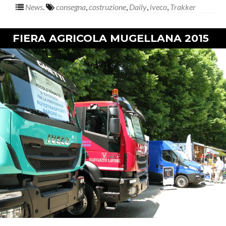
News
.
consegna
,
costruzione
,
Daily
,
iveco
,
Trakker
FIERA AGRICOLA MUGELLANA 2015