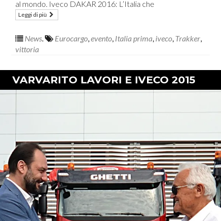
al mondo. Iveco DAKAR 2016: L’Italia che
Leggi di più
News
.
Eurocargo
,
evento
,
Italia prima
,
iveco
,
Trakker
,
vittoria
VARVARITO LAVORI E IVECO 2015