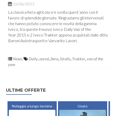
16/06/2015
La classica fiera agricola si è svolta quest’anno con il
favore di splendide giornate. Ringraziamo gli intervenuti
che hanno potuto conoscere le novità della gamma
Iveco, tra queste il nuovo Iveco Daily Van of the
Year 2015 e 2 Iveco Trakker appena acquistati dalle ditte
Baroni Autotrasporti e Varvarito Lavori.
News
.
Daily
,
euro6
,
fiera
,
Stralis
,
Trakker
,
van of the
year
Posts navigation
ULTIME OFFERTE
Noleggio a lungo termine
Usato