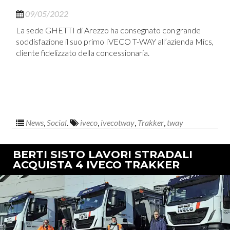
09/05/2022
La sede GHETTI di Arezzo ha consegnato con grande
soddisfazione il suo primo IVECO T-WAY all’azienda Mics,
cliente fidelizzato della concessionaria.
News
,
Social
.
iveco
,
ivecotway
,
Trakker
,
tway
BERTI SISTO LAVORI STRADALI
ACQUISTA 4 IVECO TRAKKER