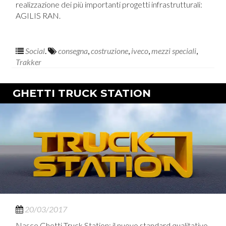
realizzazione dei più importanti progetti infrastrutturali:
AGILIS RAN.
Social
.
consegna
,
costruzione
,
iveco
,
mezzi speciali
,
Trakker
GHETTI TRUCK STATION
20/03/2017
Nasce Ghetti Truck Station: il nuovo standard qualitativo