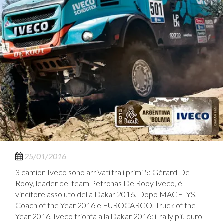
25/01/2016
3 camion Iveco sono arrivati tra i primi 5: Gérard De
Rooy, leader del team Petronas De Rooy Iveco, è
vincitore assoluto della Dakar 2016. Dopo MAGELYS,
Coach of the Year 2016 e EUROCARGO, Truck of the
Year 2016, Iveco trionfa alla Dakar 2016: il rally più duro