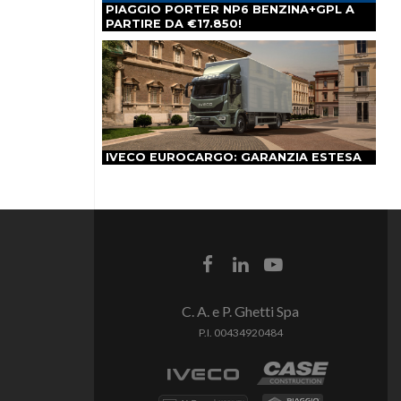
PIAGGIO PORTER NP6 BENZINA+GPL A
PARTIRE DA €17.850!
IVECO EUROCARGO: GARANZIA ESTESA
C. A. e P. Ghetti Spa
P.I. 00434920484