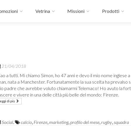
omozioni
Vetrina
Missioni
Prodotti
21/04/2018
iao a tutti. Mi chiamo Simon, ho 47 anni e devo il mio nome inglese 
ean, nata a Manchester. Fortunatamente la sua scelta ha prevalso su
io padre che avrebbe voluto chiamarmi Telemaco! Ho avuto la fort
scere e vivere in una delle città più belle del mondo: Firenze.
eggi di più
Social
.
calcio
,
Firenze
,
marketing
,
profilo del mese
,
rugby
,
squadra