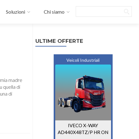
Search
Soluzioni
Chi siamo
ULTIME OFFERTE
Veicoli Industriali
a mia madre
 quella di
una di
IVECO X-WAY
M
AD440X48TZ/P HR ON