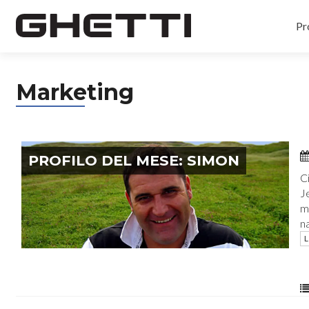
Pr
Marketing
PROFILO DEL MESE: SIMON
C
J
m
na
L