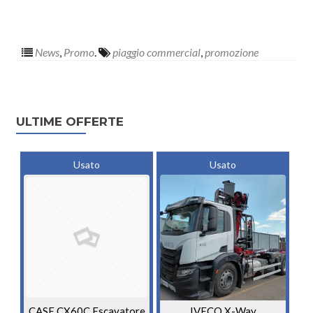
News
,
Promo
.
piaggio commercial
,
promozione
Posts navigation
ULTIME OFFERTE
Usato
Usato
CASE CX60C Escavatore
IVECO X-Way