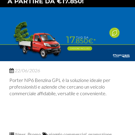
A PARTIRE DA €17.850!
22/06/2026
Porter NP6 Benzina GPL è la soluzione ideale per
professionisti e aziende che cercano un veicolo
commerciale affidabile, versatile e conveniente.
News
,
Promo
.
piaggio commercial
,
promozione