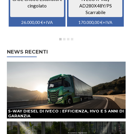
cingolato
AD280X48Y/PS
Scarrabile
26.000,00
€
+IVA
170.000,00
€
+IVA
NEWS RECENTI
S-WAY DIESEL DI IVECO : EFFICIENZA, HVO E 5 ANNI DI
GARANZIA