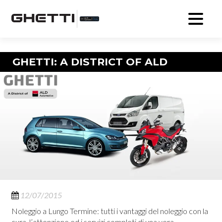
Navigazione articolo
GHETTI: A DISTRICT OF ALD
12/07/2015
Noleggio a Lungo Termine: tutti i vantaggi del noleggio con la
cura, l’attenzione ed i servizi completi di una vera