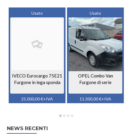
Usato
Usato
IVECO Eurocargo 75E21
OPEL Combo Van
Furgone in lega sponda
Furgone di serie
25.000,00
€
+IVA
11.300,00
€
+IVA
NEWS RECENTI