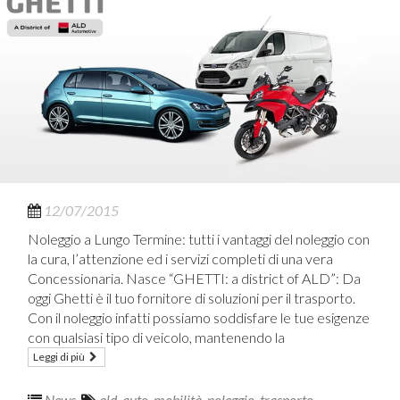
12/07/2015
Noleggio a Lungo Termine: tutti i vantaggi del noleggio con
la cura, l’attenzione ed i servizi completi di una vera
Concessionaria. Nasce “GHETTI: a district of ALD”: Da
oggi Ghetti è il tuo fornitore di soluzioni per il trasporto.
Con il noleggio infatti possiamo soddisfare le tue esigenze
con qualsiasi tipo di veicolo, mantenendo la
Leggi di più
News
.
ald
,
auto
,
mobilità
,
noleggio
,
trasporto