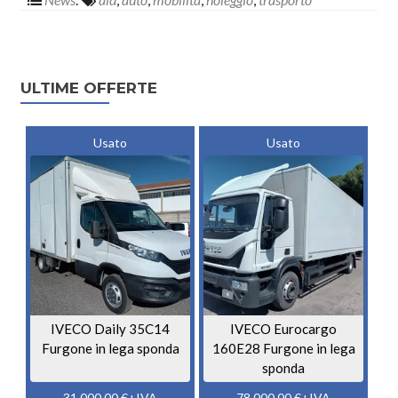
Posts navigation
ULTIME OFFERTE
Usato
Usato
IVECO Daily 35C14
IVECO Eurocargo
Furgone in lega sponda
160E28 Furgone in lega
sponda
31.000,00
€
+IVA
78.000,00
€
+IVA