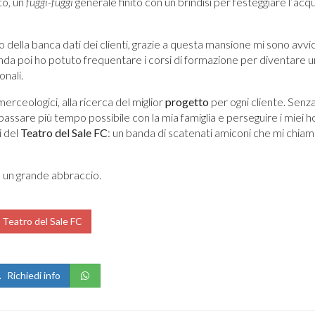
to, un
fuggi-fuggi
generale finito con un brindisi per festeggiare l’acqu
 della banca dati dei clienti, grazie a questa mansione mi sono avvic
nda poi ho potuto frequentare i corsi di formazione per diventare 
onali.
erceologici, alla ricerca del miglior
progetto
per ogni cliente. Senz
 passare più tempo possibile con la mia famiglia e perseguire i miei 
i del
Teatro del Sale FC
: un banda di scatenati amiconi che mi chia
, un grande abbraccio.
Teatro del Sale FC
Richiedi info