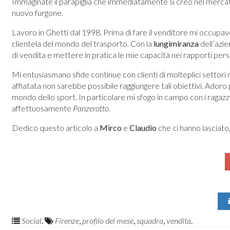
Immaginate il parapiglia che immediatamente si creò nel merca
nuovo furgone.
Lavoro in Ghetti dal 1998. Prima di fare il venditore mi occupavo
clientela del mondo del trasporto. Con la
lungimiranza
dell’azie
di vendita e mettere in pratica le mie capacità nei rapporti pers
Mi entusiasmano sfide continue con clienti di molteplici settori m
affiatata non sarebbe possibile raggiungere tali obiettivi. Adoro
mondo dello sport. In particolare mi sfogo in campo con i ragazz
affettuosamente
Panzerotto
.
Dedico questo articolo a
Mirco
e
Claudio
che ci hanno lasciato
Social
.
Firenze
,
profilo del mese
,
squadra
,
vendita
.