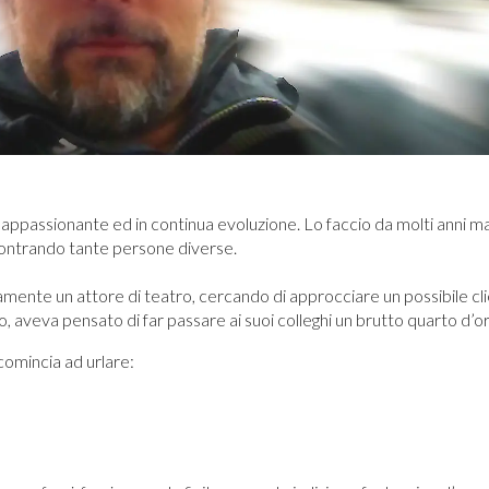
1
2
3
4
5
6
7
8
re appassionante ed in continua evoluzione. Lo faccio da molti anni 
ncontrando tante persone diverse.
amente un attore di teatro, cercando di approcciare un possibile cli
 aveva pensato di far passare ai suoi colleghi un brutto quarto d’or
comincia ad urlare: