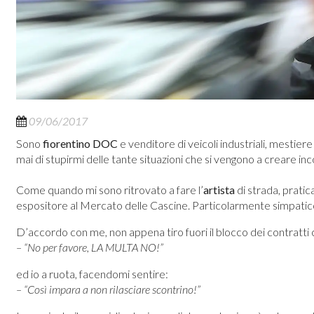
09/06/2017
Sono
fiorentino DOC
e venditore di veicoli industriali, mestie
mai di stupirmi delle tante situazioni che si vengono a creare i
Come quando mi sono ritrovato a fare l’
artista
di strada, pratic
espositore al Mercato delle Cascine. Particolarmente simpatico,
D’accordo con me, non appena tiro fuori il blocco dei contratti 
– “No per favore, LA MULTA NO!”
ed io a ruota, facendomi sentire:
– “Così impara a non rilasciare scontrino!”