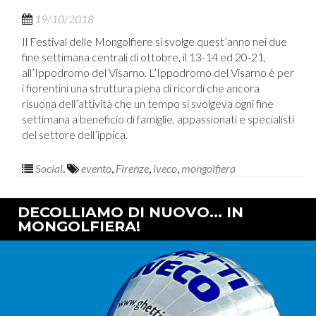
19/10/2018
Il Festival delle Mongolfiere si svolge quest’anno nei due
fine settimana centrali di ottobre, il 13-14 ed 20-21,
all’Ippodromo del Visarno. L’Ippodromo del Visarno è per
i fiorentini una struttura piena di ricordi che ancora
risuona dell’attività che un tempo si svolgeva ogni fine
settimana a beneficio di famiglie, appassionati e specialisti
del settore dell’ippica.
Social
.
evento
,
Firenze
,
iveco
,
mongolfiera
DECOLLIAMO DI NUOVO… IN
MONGOLFIERA!