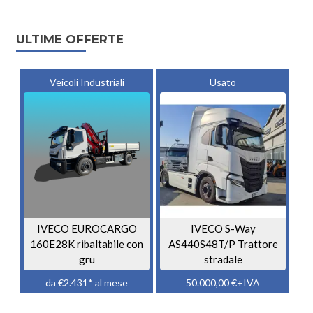
Posts navigation
ULTIME OFFERTE
Veicoli Industriali
Usato
IVECO EUROCARGO
IVECO S-Way
160E28K ribaltabile con
AS440S48T/P Trattore
gru
stradale
da €2.431* al mese
50.000,00
€
+IVA